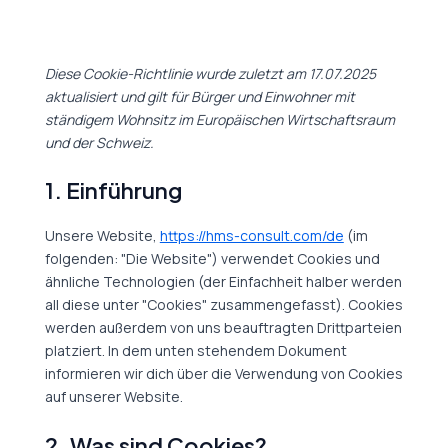
Consent
Consent
Consent
Consent
Consent
Consent
Consent
Diese Cookie-Richtlinie wurde zuletzt am 17.07.2025
to
to
to
to
to
to
to
aktualisiert und gilt für Bürger und Einwohner mit
service
service
service
service
service
service
service
ständigem Wohnsitz im Europäischen Wirtschaftsraum
wordpress
elementor
complianz
google-
google-
google-
sonstiges
und der Schweiz.
fonts
recaptcha
maps
1. Einführung
Unsere Website,
https://hms-consult.com/de
(im
folgenden: "Die Website") verwendet Cookies und
ähnliche Technologien (der Einfachheit halber werden
all diese unter "Cookies" zusammengefasst). Cookies
werden außerdem von uns beauftragten Drittparteien
platziert. In dem unten stehendem Dokument
informieren wir dich über die Verwendung von Cookies
auf unserer Website.
2. Was sind Cookies?